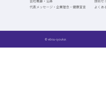
会社概要・沿革
技術セ
代表メッセージ・企業理念・健康宣言
よくあ
© ebisu-syoukai.