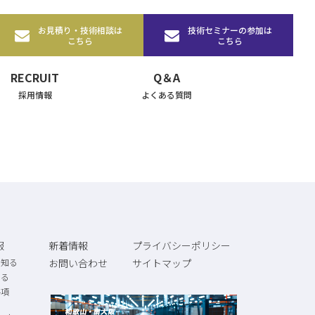
お見積り・技術相談
は
技術セミナーの参加
は
こちら
こちら
RECRUIT
Q＆A
採用情報
よくある質問
報
新着情報
プライバシーポリシー
を知る
お問い合わせ
サイトマップ
知る
要項