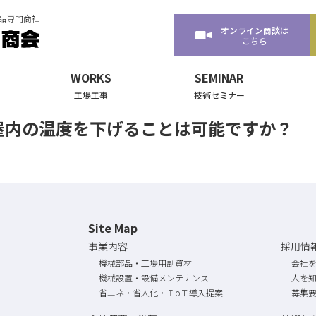
品専門商社
オンライン商談
は
こちら
WORKS
SEMINAR
工場工事
技術セミナー
屋内の温度を下げることは可能ですか？
Site Map
事業内容
採用情
機械部品・工場用副資材
会社
機械設置・設備メンテナンス
人を
省エネ・省人化・ＩoＴ導入提案
募集